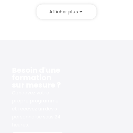
Afficher plus
Besoin d'une
formation
sur mesure ?
Concevez votre
propre programme
et recevez un devis
personnalisé sous 24
heures.