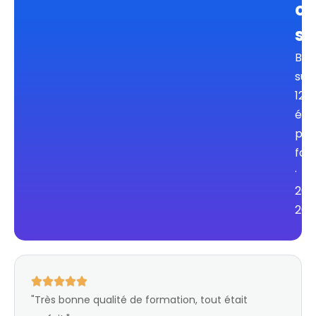
cl
sa
Bas
sur
120
éva
pos
for
·
202
202
"Très bonne qualité de formation, tout était