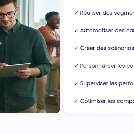
✓ Réaliser des segme
✓ Automatiser des c
✓ Créer des scénario
✓ Personnaliser les 
✓ Superviser les per
✓ Optimiser les camp