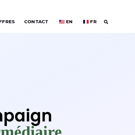
FFRES
CONTACT
EN
FR
mpaign
rmédiaire.