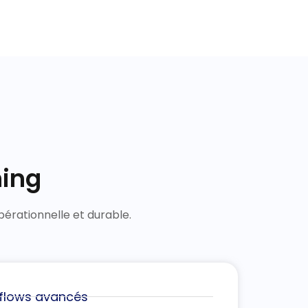
ning
érationnelle et durable.
flows avancés