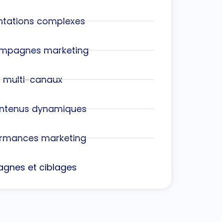
ntations complexes
ampagnes marketing
s multi-canaux
contenus dynamiques
formances marketing
agnes et ciblages