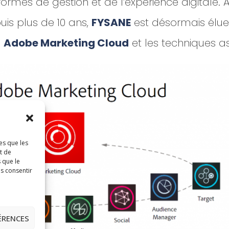
ormes de gestion et de l’expérience digitale. 
uis plus de 10 ans,
FYSANE
est désormais élue
s
Adobe
Marketing Cloud
et les techniques as
es que les
t de
 que le
as consentir
FÉRENCES