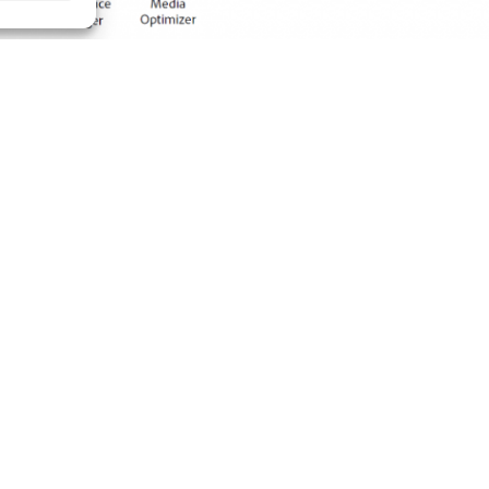
t ?
ogramme
Adobe Solution Partner
aide les ent
rmation du marketing numérique mondial. En 
cevrez une formation sur les produits et les log
relation avec d’autres partenaires et vous p
e mondiale.