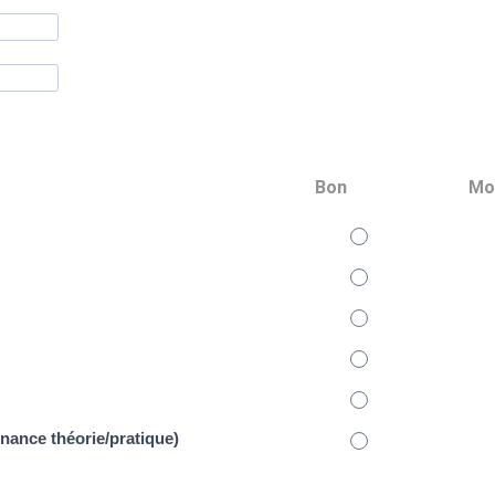
Bon
Mo
rnance théorie/pratique)